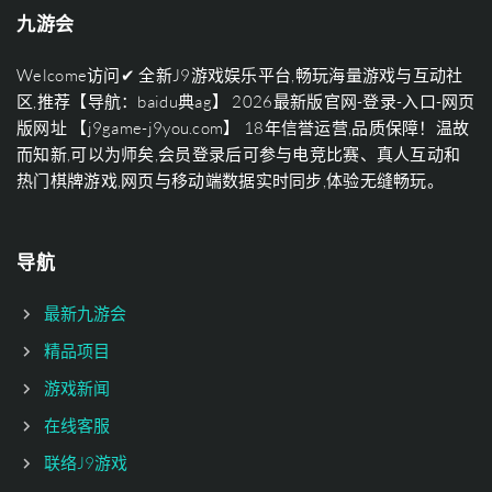
九游会
Welcome访问✔ 全新J9游戏娱乐平台,畅玩海量游戏与互动社
区,推荐【导航：baidu典ag】 2026最新版官网-登录-入口-网页
版网址 【j9game-j9you.com】 18年信誉运营,品质保障！温故
而知新,可以为师矣,会员登录后可参与电竞比赛、真人互动和
热门棋牌游戏,网页与移动端数据实时同步,体验无缝畅玩。
导航
最新九游会
精品项目
游戏新闻
在线客服
联络J9游戏