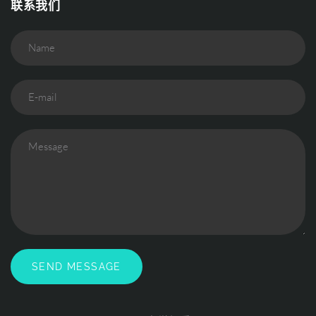
联系我们
Name
E-mail
Message
SEND MESSAGE