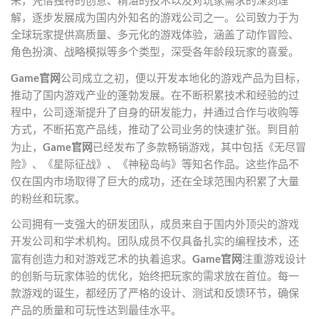
来，凭借独特的创意、精湛的技术以及对玩家需求的深刻理
解，逐步发展成为国内外知名的游戏公司之一。公司致力于为
全球玩家提供高质量、多元化的游戏体验，涵盖了动作冒险、
角色扮演、战略模拟等多个类型，深受各年龄段玩家的喜爱。
Game官网
公司成立之初，便以开发本地化的游戏产品为目标，
推动了国内游戏产业的蓬勃发展。在不断积累技术和经验的过
程中，公司逐渐提升了自身的研发能力，并通过合作与收购等
方式，不断拓宽产品线，推动了公司业务的快速扩张。到目前
为止，
Game官网
已经发布了多款畅销游戏，其中包括《无尽冒
险》、《星际征战》、《神秘岛屿》等知名作品。这些作品不
仅在国内市场取得了巨大的成功，还在全球范围内积累了大量
的粉丝和玩家。
公司拥有一支强大的研发团队，成员来自于国内外顶尖的游戏
开发公司和学术机构。团队成员不仅具备扎实的编程技术，还
富有创造力和对游戏艺术的执着追求。
Game官网
注重游戏设计
的创新与玩家体验的优化，始终把玩家的需求放在首位。每一
款游戏的诞生，都经历了严格的设计、测试和反馈环节，确保
产品的质量和可玩性达到最佳水平。