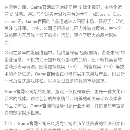
在营销方面，
Game官网
公司始终坚持“全球化视野，本地化运
营”的战略。通过与全球各大游戏平台的合作，如Steam、Epic
Games等，
Game官网
的产品迅速进入国际市场，获得了广泛的
关注与好评。此外，公司还积极参与国内外游戏展会，并在全
球范围内开展线上线下的推广活动，建立了强大的品牌影响
力。
公司在多年的发展过程中，始终坚守着“极限创新，游戏未来”的
企业理念，不仅致力于提升现有游戏的品质，还不断探索新的
游戏形态与玩法。随着虚拟现实（VR）、增强现实（AR）等技
术的不断进步，
Game官网
也在积极布局未来游戏产业，研发新
一代沉浸式游戏体验，以满足日益多样化的市场需求。
Game官网
公司始终相信，游戏不仅仅是娱乐，更是一种文化和
艺术的载体。通过创新的故事情节、精美的画面呈现以及丰富
的互动体验，
Game官网
将继续引领行业潮流，打造更加丰富多
彩的数字娱乐世界。
如今，
Game官网
公司已经成为宝鸡市乃至陕西省的经济和文化