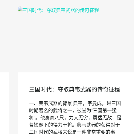
三国时代：夺取典韦武器的传奇征程
一、典韦武器的背景 典韦，字曼成，是三国
时期著名的武将之一，被誉为“三国第一猛
将”。他身高八尺，力大无穷，勇猛无敌，是
曹操麾下的得力干将。典韦武器的获得对于
三国时代的武将来说是一件非常重要的事