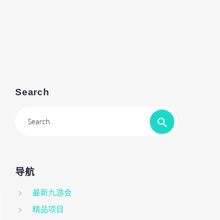
Search
Search
导航
最新九游会
精品项目