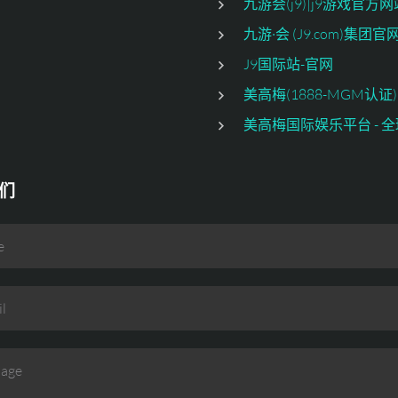
九游会(j9)|j9游戏官方
九游·会 (J9.com)集团
J9国际站-官网
美高梅(1888-MGM认
美高梅国际娱乐平台 - 
们
e
l
age