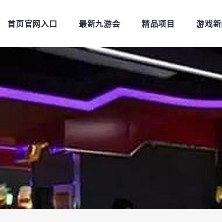
首页官网入口
最新九游会
精品项目
游戏新