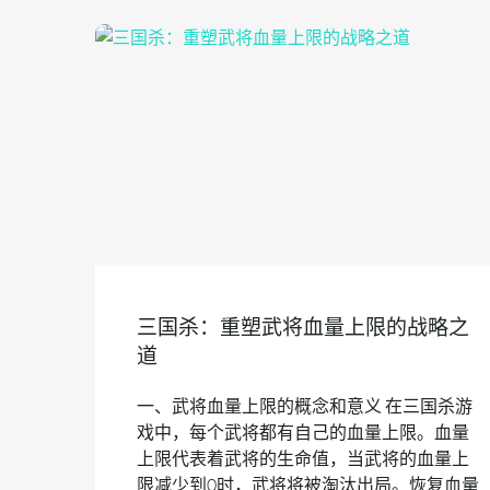
三国杀：重塑武将血量上限的战略之
道
一、武将血量上限的概念和意义 在三国杀游
戏中，每个武将都有自己的血量上限。血量
上限代表着武将的生命值，当武将的血量上
限减少到0时，武将将被淘汰出局。恢复血量