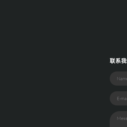
联系我
Nam
E-mai
Mess