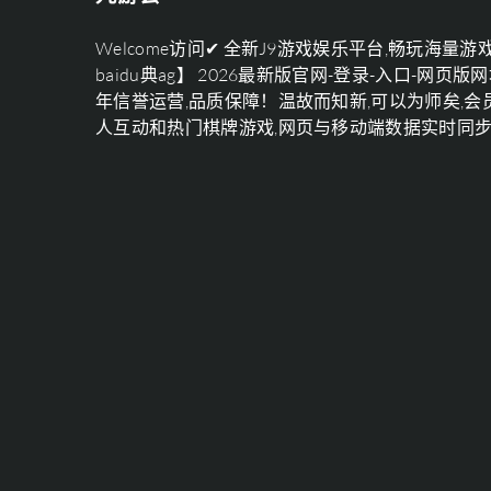
Welcome访问✔ 全新J9游戏娱乐平台,畅玩海量
baidu典ag】 2026最新版官网-登录-入口-网页版网址 【
年信誉运营,品质保障！温故而知新,可以为师矣,
人互动和热门棋牌游戏,网页与移动端数据实时同步